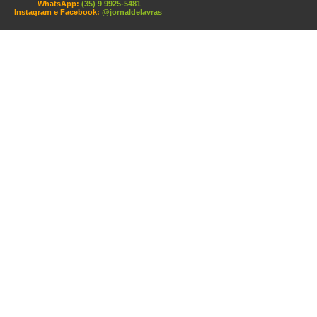
WhatsApp:
(35) 9 9925-5481
Instagram e Facebook:
@jornaldelavras