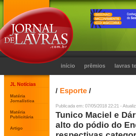
início
prêmios
lavras 
JL Notícias
/
Esporte
/
Matéria
Jornalística
Publicada em: 07/05/2018 22:21 - Atuali
Matéria
Tunico Maciel e Dár
Publicitária
alto do pódio do E
Artigo
respectivas catego