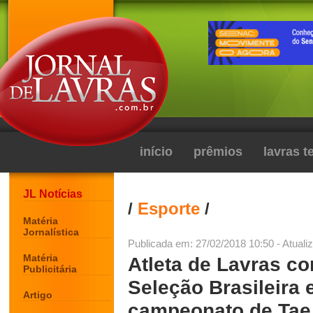
início
prêmios
lavras 
JL Notícias
/
Esporte
/
Matéria
Jornalística
Publicada em: 27/02/2018 10:50 - Atuali
Matéria
Atleta de Lavras co
Publicitária
Seleção Brasileira e
Artigo
campeonato de Tae