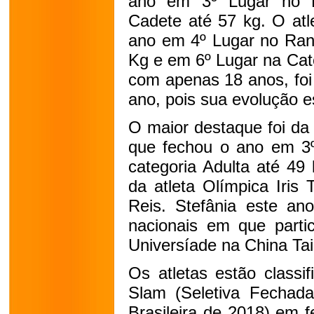
ano em 3º Lugar no R
Cadete até 57 kg.
O atl
ano em 4º Lugar no Rank
Kg e em 6º Lugar na Cate
com apenas 18 anos, foi
ano, pois sua evolução e
O maior destaque foi da
que fechou o ano em 3º
categoria Adulta até 49 
da atleta Olímpica Iris
Reis. Stefânia este an
nacionais em que partic
Universíade na China Ta
Os atletas estão classi
Slam (Seletiva Fechad
Brasileira de 2018) em 