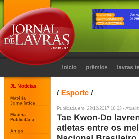
início
prêmios
lavras 
JL Notícias
/
Esporte
/
Matéria
Jornalística
Publicada em: 22/12/2017 10:03 - Atuali
Matéria
Tae Kwon-Do lavren
Publicitária
atletas entre os m
Artigo
Nacional Brasileiro