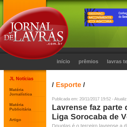
início
prêmios
lavras 
JL Notícias
/
Esporte
/
Matéria
Jornalística
Publicada em: 20/11/2017 19:52 - Atuali
Matéria
Lavrense faz parte
Publicitária
Liga Sorocaba de V
Artigo
Douglas é o terceiro lavrense a di