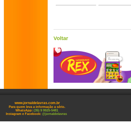
Voltar
www.jornaldelavras.com.br
Para quem leva a informação a sério.
WhatsApp:
(35) 9 9925-5481
Instagram e Facebook:
@jornaldelavras