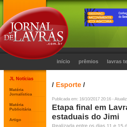
início
prêmios
lavras 
JL Notícias
/
Esporte
/
Matéria
Jornalística
Publicada em: 16/10/2017 20:16 - Atuali
Matéria
Etapa final em Lav
Publicitária
estaduais do Jimi
Artigo
Realizada entre os dias 11 e 15 