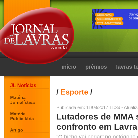
início
prêmios
lavras 
JL Notícias
/
Esporte
/
Matéria
Jornalística
Publicada em: 11/09/2017 11:39 - Atuali
Matéria
Lutadores de MMA 
Publicitária
confronto em Lavr
Artigo
"O bicho vai pegar" no octógono