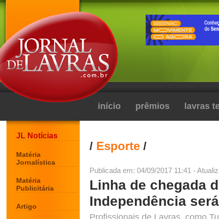
início
prêmios
lavras 
JL Notícias
/
Esporte
/
Matéria
Jornalística
Publicada em: 04/09/2017 11:41 - Atuali
Matéria
Linha de chegada 
Publicitária
Independência será
Artigo
Profissionais de Lavras, como Tu