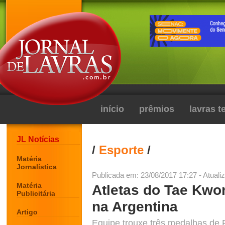
início
prêmios
lavras 
JL Notícias
/
Esporte
/
Matéria
Jornalística
Publicada em: 23/08/2017 17:27 - Atuali
Matéria
Atletas do Tae Kwo
Publicitária
na Argentina
Artigo
Equipe trouxe três medalhas de 