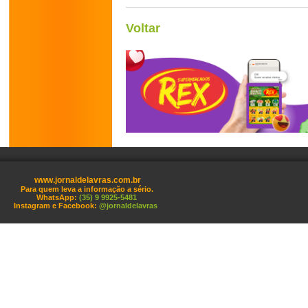
Voltar
www.jornaldelavras.com.br
Para quem leva a informação a sério.
WhatsApp:
(35) 9 9925-5481
Instagram e Facebook:
@jornaldelavras