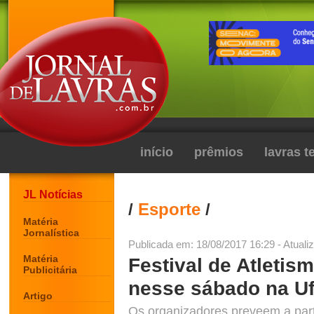
início
prêmios
lavras 
JL Notícias
/
Esporte
/
Matéria
Jornalística
Publicada em: 18/08/2017 16:29 - Atuali
Matéria
Festival de Atletis
Publicitária
nesse sábado na Uf
Artigo
Os organizadores preveem a part