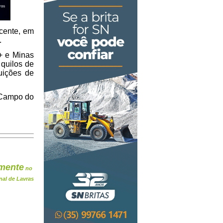
icente, em
.
 + e Minas
quilos de
tuições de
o Campo do
mente
no
nal de Lavras