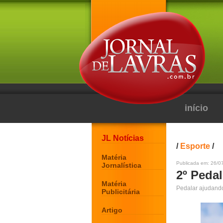
início
JL Notícias
/
Esporte
/
Matéria
Publicada em: 26/0
Jornalística
2º Peda
Matéria
Pedalar ajudando
Publicitária
Artigo