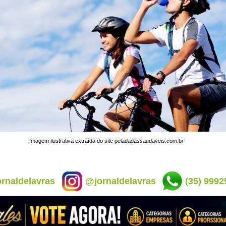
Imagem ilustrativa extraída do site peladadassaudaveis.com.br
rnaldelavras
@jornaldelavras
(35) 9992