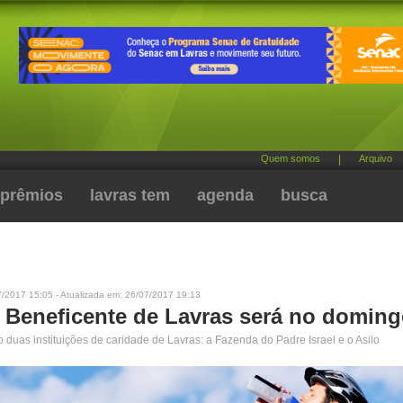
Quem somos
|
Arquivo
prêmios
lavras tem
agenda
busca
7/2017 15:05 - Atualizada em: 26/07/2017 19:13
l Beneficente de Lavras será no domin
 duas instituições de caridade de Lavras: a Fazenda do Padre Israel e o Asilo