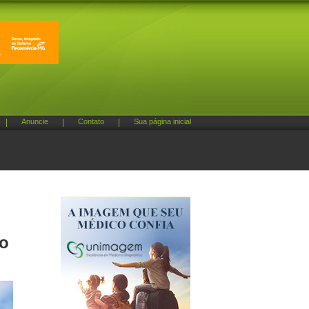
|
Anuncie
|
Contato
|
Sua página inicial
go