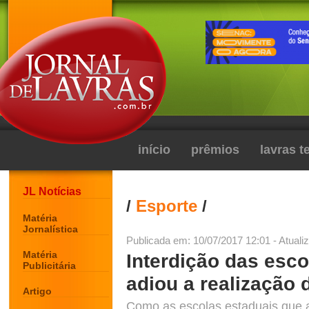
início
prêmios
lavras 
JL Notícias
/
Esporte
/
Matéria
Jornalística
Publicada em: 10/07/2017 12:01 - Atuali
Matéria
Interdição das esc
Publicitária
adiou a realização
Artigo
Como as escolas estaduais que a