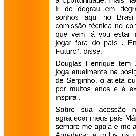
a oportunidade, mais nã
ir de degrau em degra
sonhos aqui no Brasi
comissão técnica no co
que vem já vou estar 
jogar fora do país . 
Futuro", disse.
Douglas Henrique tem 1
joga atualmente na posi
de Serginho, o atleta q
por muitos anos e é e
inspira .
Sobre sua acessão no
agradecer meus pais Már
sempre me apoia e me aj
Agradecer a todos os p