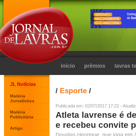
início
prêmios
lavras 
JL Notícias
/
Esporte
/
Matéria
Jornalística
Publicada em: 02/07/2017 17:22 - Atuali
Matéria
Atleta lavrense é de
Publicitária
e recebeu convite 
Artigo
Douglas Henrique, que joga em J