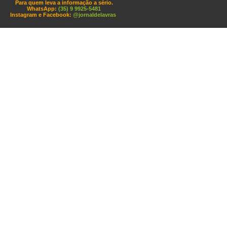
Para quem leva a informação a sério.
WhatsApp:
(35) 9 9925-5481
Instagram e Facebook:
@jornaldelavras