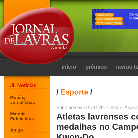
início
prêmios
lavras 
JL Notícias
/
Esporte
/
Matéria
Jornalística
Publicada em: 01/07/2017 22:35 - Atuali
Matéria
Atletas lavrenses 
Publicitária
medalhas no Campeo
Artigo
Kwon-Do