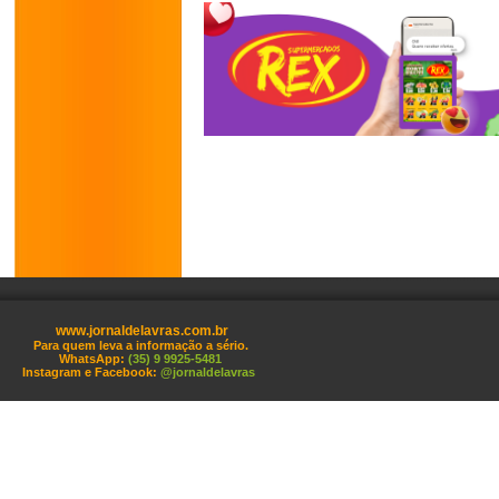
www.jornaldelavras.com.br
Para quem leva a informação a sério.
WhatsApp:
(35) 9 9925-5481
Instagram e Facebook:
@jornaldelavras