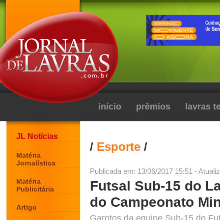
início
prêmios
lavras 
JL Notícias
/
Esporte
/
Matéria
Jornalística
Publicada em: 13/06/2017 15:51 - Atuali
Matéria
Futsal Sub-15 do La
Publicitária
do Campeonato Min
Artigo
Garotos da equipe Sub-15 do Fu