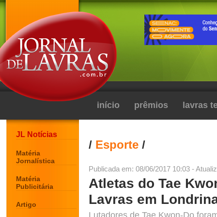
início
prêmios
lavras 
JL Notícias
/
Esporte
/
Matéria
Jornalística
Publicada em: 08/06/2017 10:03 - Atuali
Matéria
Atletas do Tae Kwo
Publicitária
Lavras em Londrina
Artigo
Lutadores de Tae Kwon-Do foram