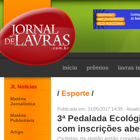
início
prêmios
lavras 
JL Notícias
/
Esporte
/
Matéria
Jornalística
Publicada em: 31/05/2017 14:39 - Atuali
Matéria
3ª Pedalada Ecoló
Publicitária
com inscrições abe
Artigo
Ciclistas da região estão convid