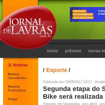
início
prêmios
lavras 
JL Notícias
/
Esporte
/
Matéria
Jornalística
Publicada em: 09/05/2017 19:17 - Atuali
Matéria
Segunda etapa do S
Publicitária
Bike será realizad
Artigo
Depois de Varginha, em abril, ag