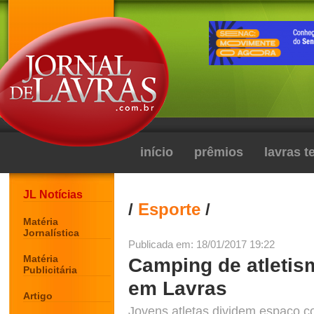
início
prêmios
lavras 
JL Notícias
/
Esporte
/
Matéria
Jornalística
Publicada em: 18/01/2017 19:22
Matéria
Camping de atletis
Publicitária
em Lavras
Artigo
Jovens atletas dividem espaço co