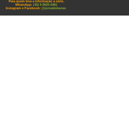
Para quem leva a informação a sério.
WhatsApp:
(35) 9 9925-5481
Instagram e Facebook:
@jornaldelavras