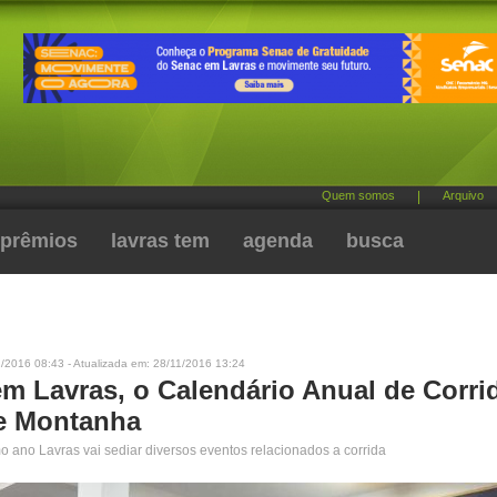
Quem somos
|
Arquivo
prêmios
lavras tem
agenda
busca
/2016 08:43 - Atualizada em: 28/11/2016 13:24
em Lavras, o Calendário Anual de Corri
e Montanha
mo ano Lavras vai sediar diversos eventos relacionados a corrida