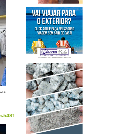
tura
5.5481