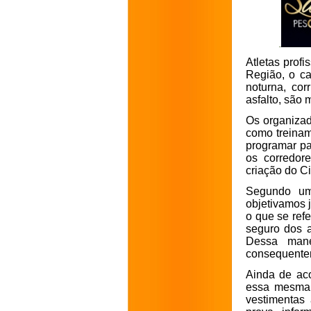
Atletas prof
Região, o ca
noturna, cor
asfalto, são
Os organizad
como treinam
programar pa
os corredor
criação do Ci
Segundo um 
objetivamos 
o que se ref
seguro dos a
Dessa mane
consequentem
Ainda de ac
essa mesma 
vestimentas