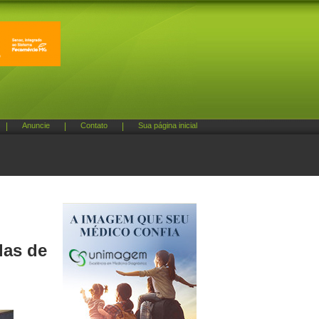
|
Anuncie
|
Contato
|
Sua página inicial
das de