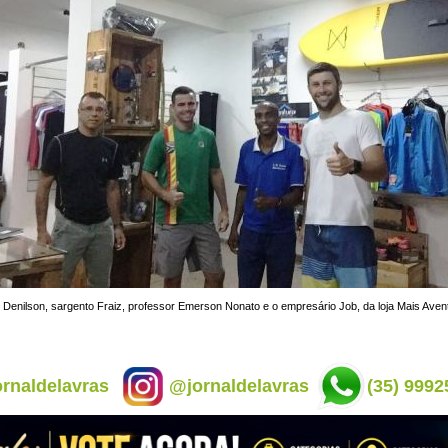
 Denilson, sargento Fraiz, professor Emerson Nonato e o empresário Job, da loja Mais Aven
rnaldelavras
@jornaldelavras
(35) 9992