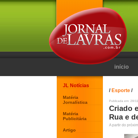
início
JL Notícias
/
Esporte
/
Matéria
Publicada em: 28/11
Jornalística
Criado 
Matéria
Rua e d
Publicitária
A partir do próxi
Artigo