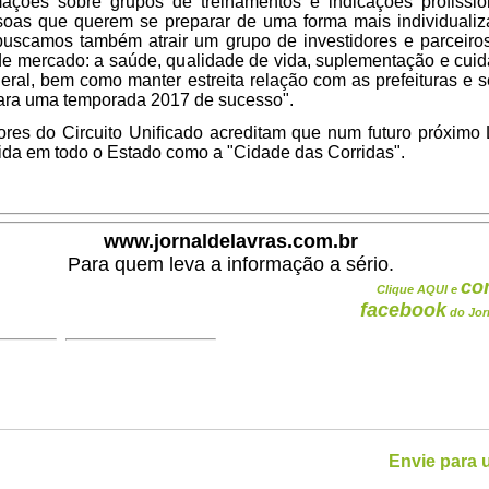
mações sobre grupos de treinamentos e indicações profissio
soas que querem se preparar de uma forma mais individuali
buscamos também atrair um grupo de investidores e parceiro
e mercado: a saúde, qualidade de vida, suplementação e cui
eral, bem como manter estreita relação com as prefeituras e s
ara uma temporada 2017 de sucesso".
ores do Circuito Unificado acreditam que num futuro próximo
ida em todo o Estado como a "Cidade das Corridas".
www.jornaldelavras.com.br
Para quem leva a informação a sério.
co
Clique AQUI e
facebook
do Jor
Envie para