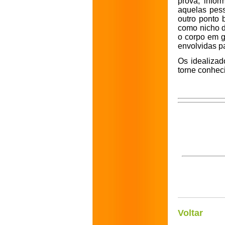
prova, infor
aquelas pes
outro ponto 
como nicho d
o corpo em g
envolvidas p
Os idealizad
torne conhec
Voltar