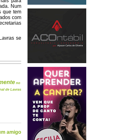
nais para
zada. Num
s que tem
dados com
ecretarias
 Lavras se
mente
no
nal de Lavras
 um amigo