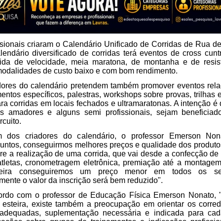
issionais criaram o Calendário Unificado de Corridas de Rua d
lendário diversificado de corridas terá eventos de cross cuntr
rida de velocidade, meia maratona, de montanha e de resis
 modalidades de custo baixo e com bom rendimento.
ores do calendário pretendem também promover eventos rela
entos específicos, palestras, workshops sobre provas, trilhas
ra corridas em locais fechados e ultramaratonas. A intenção é
es amadores e alguns semi profissionais, sejam beneficia
rcuito.
dos criadores do calendário, o professor Emerson Non
juntos, conseguirmos melhores preços e qualidade dos produt
ere a realização de uma corrida, que vai desde a confecção de
tletas, cronometragem eletrônica, premiação até a montagem 
ira conseguiremos um preço menor em todos os se
ente o valor da inscrição será bem reduzido".
ordo com o professor de Educação Física Emerson Nonato, 
esteira, existe também a preocupação em orientar os corre
 adequadas, suplementação necessária e indicada para cad