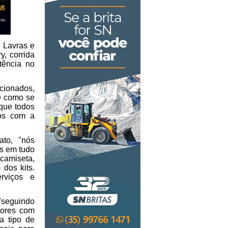
e Lavras e
y, corrida
tência no
cionados,
 e como se
 que todos
dos com a
ato, "nós
os em tudo
 camiseta,
dos kits.
rviços e
"seguindo
dores com
a tipo de