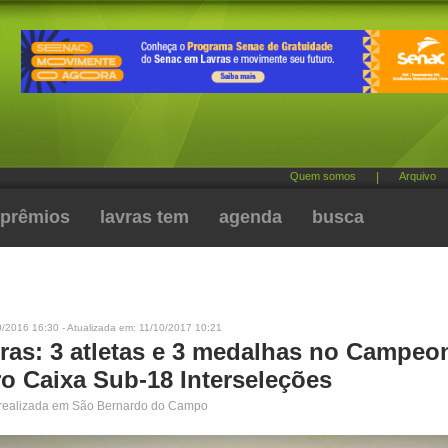
Quem somos
|
Arquivo
prêmios
lavras tem
agenda
busca
/2016 16:30 - Atualizada em: 11/10/2017 10:21
vras: 3 atletas e 3 medalhas no Campeo
ro Caixa Sub-18 Interseleções
i realizada em São Bernardo do Campo