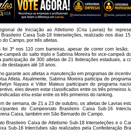
gional de Iniciação ao Atletismo (Cria Lavras) foi repres
rasileiro Caixa Sub-18 Interseleções, realizado nos dias 15
 do Campo, por três atletas.
s foi 3º nos 110 com barreiras, apesar de correr com lesão;
ce-campeã do salto triplo e Sabrina Moreira foi vice-campeã d
a participação de 300 atletas de 21 federações estaduais, a 
s de destaques até 18 anos.
 garante aos atletas a manutenção em programas de incentiv
sa Atleta. Atualmente, Sabrina Moreira participa do program
thelyn Nayara e Vittor Mateus participam do programa nacio
entivo, eles devem estar classificados entre os três primeiros 
ndicadas e/ou estar entre os três primeiros do ranking.
im de semana, de 21 a 23 de outubro, os atletas de Lavras est
icipantes do Campeonato Brasileiro Caixa Sub-16 Intercl
 Arena Caixa, também em São Bernardo do Campo.
 Brasileiro Caixa de Atletismo Sub-18 Interseleções e o C
aixa Sub-16 Interclubes são realizados pela Confederação Bra