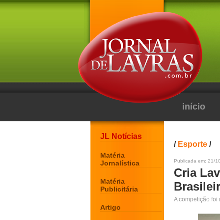
início
JL Notícias
/
Esporte
/
Matéria
Publicada em: 21/10
Jornalística
Cria La
Matéria
Brasilei
Publicitária
A competição fo
Artigo