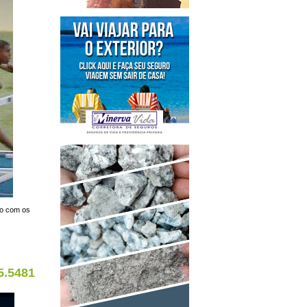
do com os
5.5481