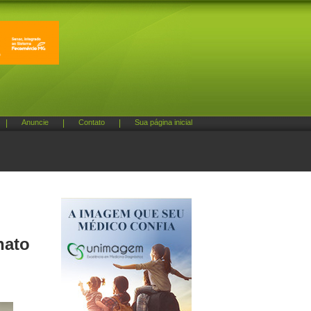
|
Anuncie
|
Contato
|
Sua página inicial
nato