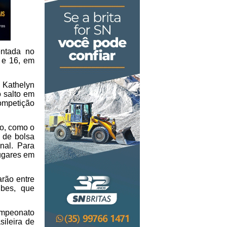
entada no
 e 16, em
 Kathelyn
o salto em
competição
o, como o
a de bolsa
nal. Para
lugares em
arão entre
ubes, que
ampeonato
sileira de