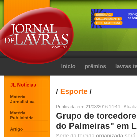
início
prêmios
lavras 
JL Notícias
/
Esporte
/
Matéria
Jornalística
Publicada em: 21/08/2016 14:44 - Atuali
Matéria
Grupo de torcedore
Publicitária
do Palmeiras" em 
Artigo
Sede da torcida organizada será