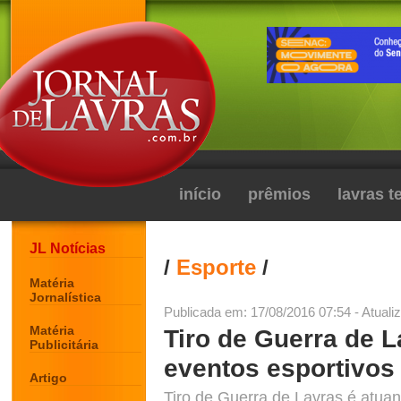
início
prêmios
lavras 
JL Notícias
/
Esporte
/
Matéria
Jornalística
Publicada em: 17/08/2016 07:54 - Atuali
Matéria
Tiro de Guerra de L
Publicitária
eventos esportivos
Artigo
Tiro de Guerra de Lavras é atua