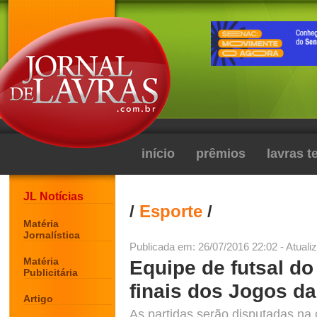
início
prêmios
lavras 
JL Notícias
/
Esporte
/
Matéria
Jornalística
Publicada em: 26/07/2016 22:02 - Atuali
Matéria
Equipe de futsal do
Publicitária
finais dos Jogos d
Artigo
As partidas serão disputadas n