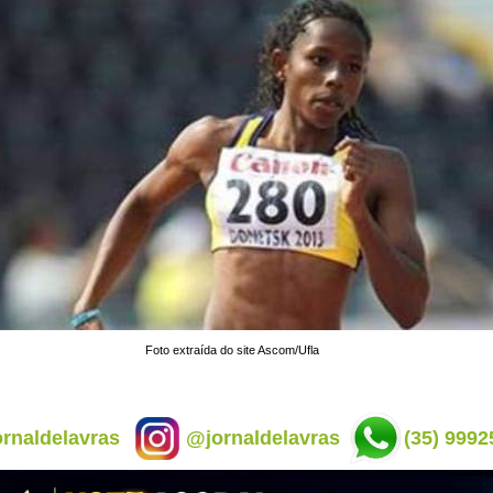
Foto extraída do site Ascom/Ufla
rnaldelavras
@jornaldelavras
(35) 9992