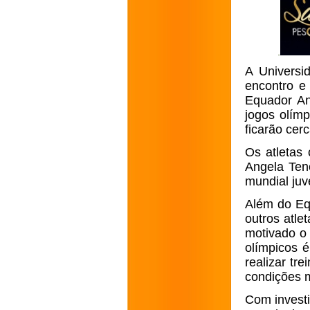
A Universi
encontro e 
Equador An
jogos olímp
ficarão cer
Os atletas
Angela Ten
mundial ju
Além do Eq
outros atle
motivado o 
olímpicos é
realizar tr
condições m
Com investi