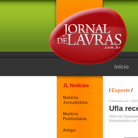
início
JL Notícias
/
Esporte
/
Matéria
Publicada em: 19/0
Jornalística
Ufla re
Matéria
Além do Equador,
Publicitária
treinamentos na 
Artigo