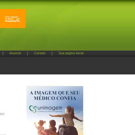
|
Anuncie
|
Contato
|
Sua página inicial
zer