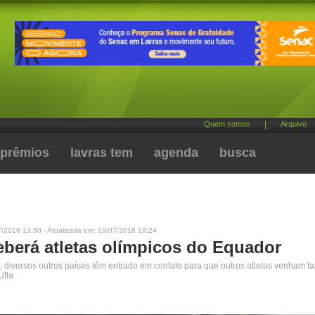
Quem somos
|
Arquivo
prêmios
lavras tem
agenda
busca
7/2016 13:50 - Atualizada em: 19/07/2016 19:24
ceberá atletas olímpicos do Equador
 diversos outros países têm entrado em contato para que outros atletas venham fa
Ufla