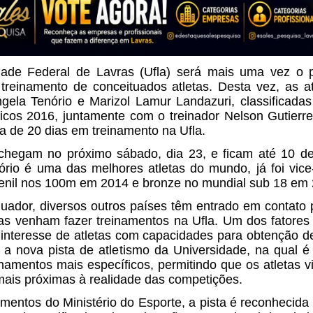
dade Federal de Lavras (Ufla) será mais uma vez o 
treinamento de conceituados atletas. Desta vez, as a
gela Tenório e Marizol Lamur Landazuri, classificadas
icos 2016, juntamente com o treinador Nelson Gutierr
ca de 20 dias em treinamento na Ufla.
 chegam no próximo sábado, dia 23, e ficam até 10 de
ório é uma das melhores atletas do mundo, já foi vic
venil nos 100m em 2014 e bronze no mundial sub 18 em 
uador, diversos outros países têm entrado em contato 
tas venham fazer treinamentos na Ufla. Um dos fatore
interesse de atletas com capacidades para obtenção d
 a nova pista de atletismo da Universidade, na qual é
einamentos mais específicos, permitindo que os atletas 
ais próximas à realidade das competições.
mentos do Ministério do Esporte, a pista é reconhecida 