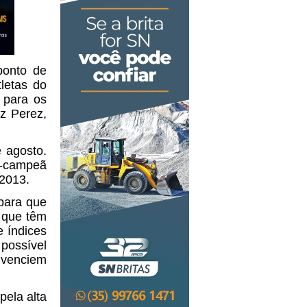
ponto de
tletas do
 para os
ez Perez,
 agosto.
e-campeã
2013.
para que
s que têm
e índices
 possível
vivenciem
pela alta