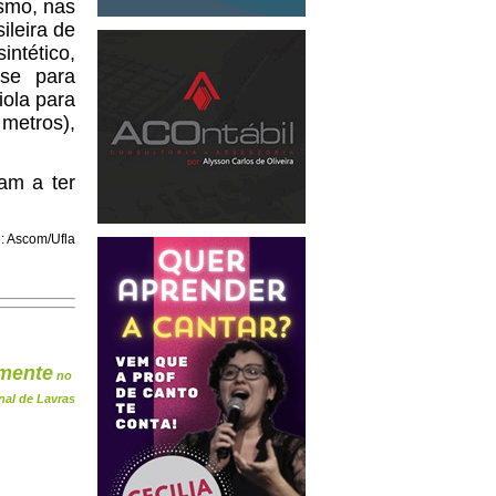
ismo, nas
ileira de
intético,
ase para
iola para
 metros),
am a ter
: Ascom/Ufla
mente
no
nal de Lavras