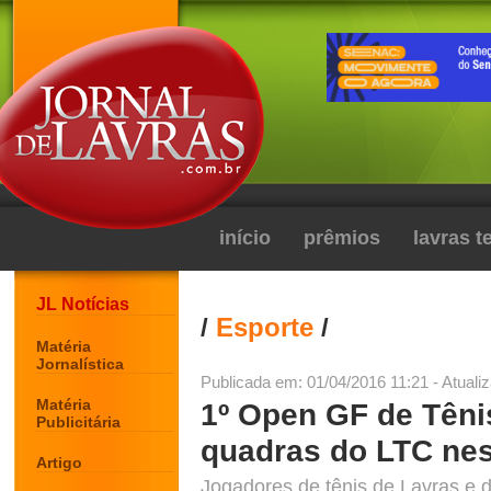
início
prêmios
lavras 
JL Notícias
/
Esporte
/
Matéria
Jornalística
Publicada em: 01/04/2016 11:21 - Atuali
Matéria
1º Open GF de Têni
Publicitária
quadras do LTC nes
Artigo
Jogadores de tênis de Lavras e 