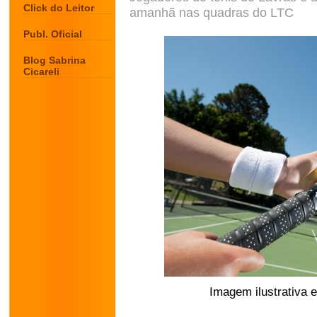
Click do Leitor
amanhã nas quadras do LTC
Publ. Oficial
Blog Sabrina
Cicareli
Imagem ilustrativa e