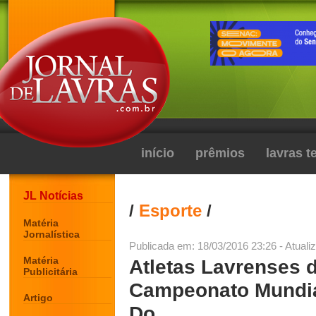
início
prêmios
lavras 
JL Notícias
/
Esporte
/
Matéria
Jornalística
Publicada em: 18/03/2016 23:26 - Atuali
Matéria
Atletas Lavrenses 
Publicitária
Campeonato Mundia
Artigo
Do