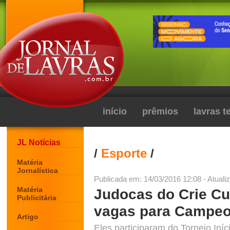
início
prêmios
lavras 
JL Notícias
/
Esporte
/
Matéria
Jornalística
Publicada em: 14/03/2016 12:08 - Atuali
Matéria
Judocas do Crie C
Publicitária
vagas para Campeon
Artigo
Eles participaram do Torneio Iní