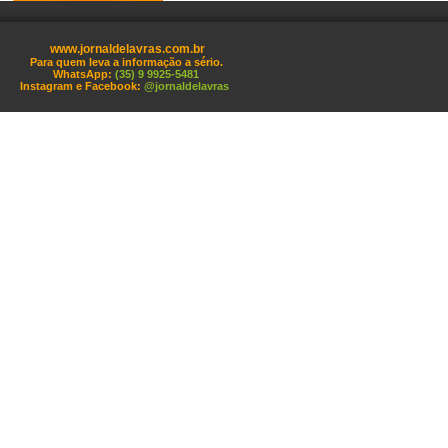
www.jornaldelavras.com.br
Para quem leva a informação a sério.
WhatsApp:
(35) 9 9925-5481
Instagram e Facebook:
@jornaldelavras