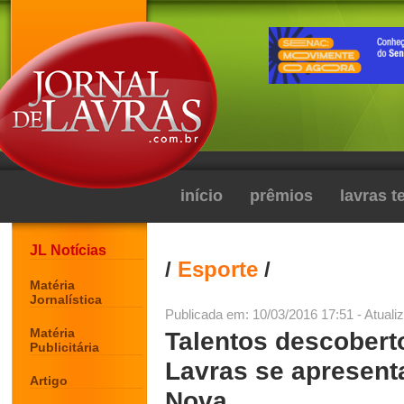
início
prêmios
lavras 
JL Notícias
/
Esporte
/
Matéria
Jornalística
Publicada em: 10/03/2016 17:51 - Atuali
Matéria
Talentos descobert
Publicitária
Lavras se apresent
Artigo
Nova