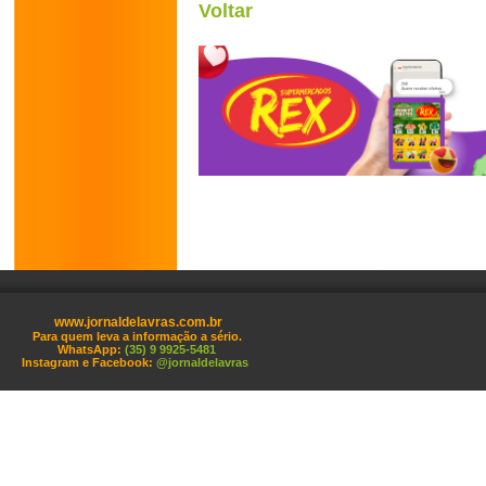
Voltar
www.jornaldelavras.com.br
Para quem leva a informação a sério.
WhatsApp:
(35) 9 9925-5481
Instagram e Facebook:
@jornaldelavras