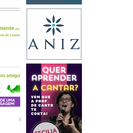
mente
no
nal de Lavras
 um amigo