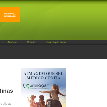
|
Anuncie
|
Contato
|
Sua página inicial
Minas
s atletas