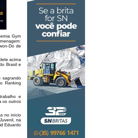
ademia
Gym
omenagem:
won-Do de
dete acima
do Brasil e
se
sagrando
 no
Ranking
 trabalho
e
a os
outros
das
no início
Juvenil, na
id Eduardo