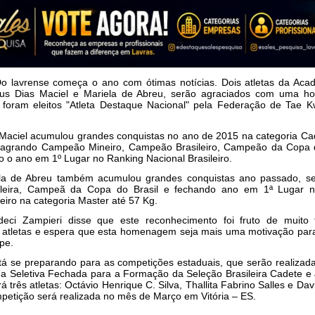
 lavrense começa o ano com ótimas notícias. Dois atletas da Ac
eus Dias Maciel e Mariela de Abreu, serão agraciados com uma
h
 foram eleitos "Atleta Destaque Nacional" pela Federação de
Tae K
Maciel acumulou grandes conquistas no ano de 2015 na categoria
Ca
 sagrando Campeão Mineiro, Campeão Brasileiro, Campeão da Copa
 o ano em 1º Lugar no Ranking Nacional Brasileiro.
iela de Abreu também acumulou grandes conquistas ano passado, 
leira, Campeã da Copa do Brasil e fechando ano em 1ª Lugar
leiro na categoria Master até 57 Kg.
deci Zampieri disse que este reconhecimento foi fruto de muito
 atletas e espera que esta homenagem seja mais uma motivação par
ipe.
stá se preparando para as competições estaduais, que serão realiza
 a Seletiva Fechada para a Formação da Seleção Brasileira Cadete e
á três atletas: Octávio Henrique C. Silva, Thallita Fabrino Salles e
Dav
mpetição será realizada no mês de Março em Vitória – ES.