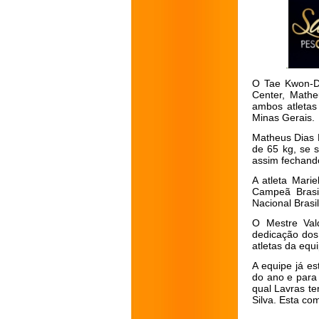
O Tae Kwon-Do
Center, Math
ambos atletas
Minas Gerais.
Matheus Dias 
de 65 kg, se
assim fechando
A atleta Mar
Campeã Brasi
Nacional Brasi
O Mestre Val
dedicação dos
atletas da equ
A equipe já e
do ano e para
qual Lavras ter
Silva. Esta co