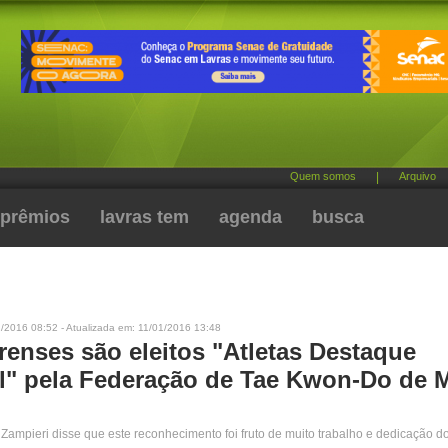
Quem somos
|
Arquivo
prêmios
lavras tem
agenda
busca
/2016 08:52 - Atualizada em: 11/01/2016 13:48
renses são eleitos "Atletas Destaque
l" pela Federação de Tae Kwon-Do de 
Zampieri disse que este reconhecimento foi fruto de muito trabalho e dedicação do