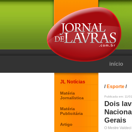
início
JL Notícias
/
Esporte
/
Matéria
Publicada em: 11/01
Jornalística
Dois lav
Matéria
Naciona
Publicitária
Gerais
Artigo
O Mestre Valdeci 