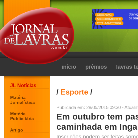
início
prêmios
lavras 
JL Notícias
/
Esporte
/
Matéria
Jornalística
Publicada em: 28/09/2015 09:30 - Atuali
Matéria
Em outubro tem pass
Publicitária
caminhada em Inga
Artigo
Inscrições podem ser feitas some