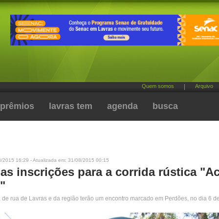
Quem somos
|
Arquivo
prêmios
lavras tem
agenda
busca
8/2015 16:29 - Atualizada em: 31/08/2015 00:15
as inscrições para a corrida rústica "A
"
da de rua de Lavras e da região terão um encontro marcado em Perdões, no dia 6 d