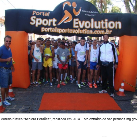
a corrida rústica "Acelera Perdões", realizada em 2014. Foto extraída do site perdoes.mg.gov