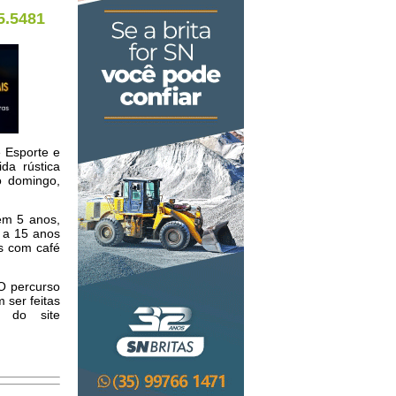
5.5481
e Esporte e
da rústica
o domingo,
 em 5 anos,
5 a 15 anos
os com café
 O percurso
 ser feitas
s do site