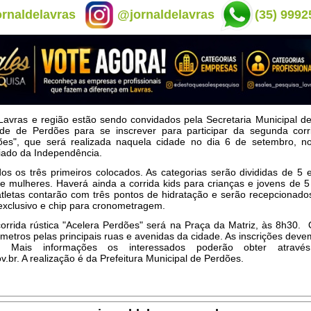
rnaldelavras
@jornaldelavras
(35) 9992
Lavras e região estão sendo convidados pela Secretaria Municipal d
de de Perdões para se inscrever para participar da segunda corri
ões", que será realizada naquela cidade no dia 6 de setembro, n
iado da Independência.
os os três primeiros colocados. As categorias serão divididas de 5
e mulheres. Haverá ainda a corrida kids para crianças e jovens de 
atletas contarão com três pontos de hidratação e serão recepcionad
exclusivo e chip para cronometragem.
orrida rústica "Acelera Perdões" será na Praça da Matriz, às 8h30.
ômetros pelas principais ruas e avenidas da cidade. As inscrições devem
et. Mais informações os interessados poderão obter atravé
.br. A realização é da Prefeitura Municipal de Perdões.