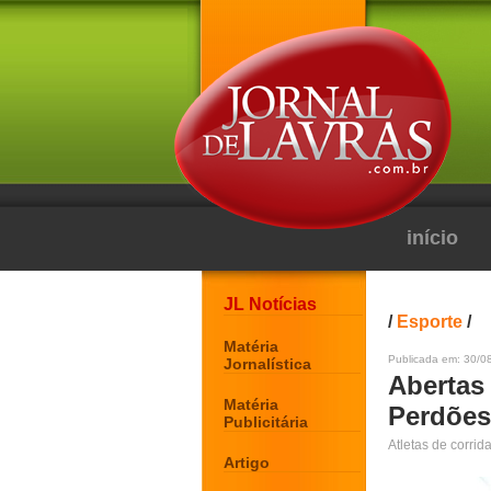
início
JL Notícias
/
Esporte
/
Matéria
Publicada em: 30/0
Jornalística
Abertas 
Matéria
Perdões
Publicitária
Atletas de corri
Artigo