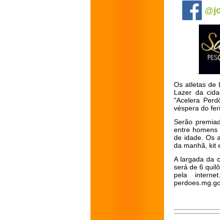
@jo
Os atletas de 
Lazer da cida
"Acelera Perd
véspera do fer
Serão premiad
entre homens 
de idade. Os 
da manhã, kit 
A largada da c
será de 6 quil
pela intern
perdoes.mg.gov