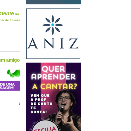
mente
no
nal de Lavras
 um amigo