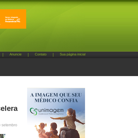
|
Anuncie
|
Contato
|
Sua página inicial
celera
e setembro