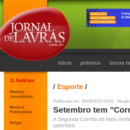
início
prêmios
lavras 
JL Notícias
/
Esporte
/
Matéria
Jornalística
Publicada em: 09/08/2015 09:02 - Atuali
Matéria
Setembro tem "Corr
Publicitária
A Segunda Corrida do Meio Ambie
Artigo
setembro