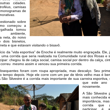
utras cidades.
roféus, camisas
m monogramas de
morativas.
estionado sobre
omo começou a
rgalhada tomou
 ambiente,
a neta, do noivo
 dois bisnetos,
a neta e que estavam visitando o bisavô.
início da "vida esportiva" de Enoche é realmente muito engraçada. Ele, j
a uma corrida que seria realizada na Comunidade rural dos Rosas e 
cipar: chegou lá de calça social, camisa social por dentro da calça, cin
e correu mesmo assim e venceu sua primeira corrida.
ubsequentes foram com roupa apropriada, mas descalço. Seu prime
ito tempo depois. Hoje ele corre com um par de tênis velho mas é b
A São Silvestre é a corrida mais importante de sua carreira
esportiva, 
que este ano p
novamente.
A São Silvestre 
mais conhecida 
importância, mas
corrida que 
participar é 