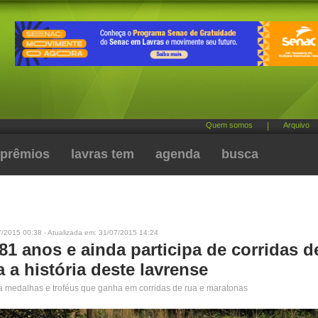
Quem somos
|
Arquivo
prêmios
lavras tem
agenda
busca
7/2015 00:38 - Atualizada em: 31/07/2015 14:24
81 anos e ainda participa de corridas d
a história deste lavrense
a medalhas e troféus que ganha em corridas de rua e maratonas