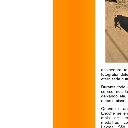
acolhedora, t
fotografia d
eternizada nu
Durante todo 
sorriso nos 
deixando ele, 
netos e bisnet
Quando o ass
Enoche se em
mais de u
medalhas co
Lavras, São 