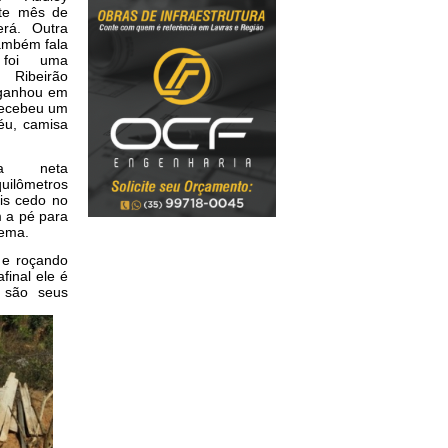
te mês de
erá. Outra
também fala
 foi uma
Ribeirão
 ganhou em
 recebeu um
féu, camisa
ua neta
quilômetros
is cedo no
m a pé para
lema.
 e roçando
inal ele é
são seus