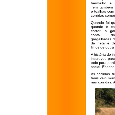
Vermelho e o
Tem também t
e toalhas co
corridas come
Quando foi qu
quando e c
correr, a ga
conta do
gargalhadas d
da neta e de
filhos de outr
A história do 
inscreveu par
todo para parti
social. Enoch
As corridas s
tênis veio mu
nas corridas. 