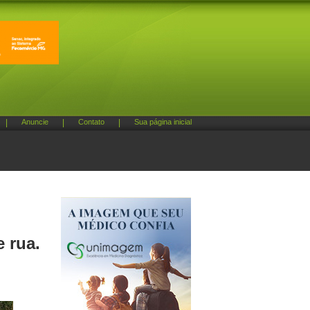
|
Anuncie
|
Contato
|
Sua página inicial
e rua.