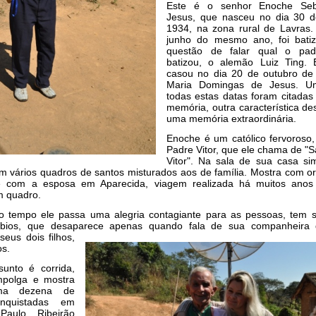
Este é o senhor Enoche Seb
Jesus, que nasceu no dia 30 
1934, na zona rural de Lavras
junho do mesmo ano, foi bati
questão de falar qual o pa
batizou, o alemão Luiz Ting.
casou no dia 20 de outubro d
Maria Domingas de Jesus. Um
todas estas datas foram citadas
memória, outra característica des
uma memória extraordinária.
Enoche é um católico fervoroso,
Padre Vitor, que ele chama de "
Vitor". Na sala de sua casa si
em vários quadros de santos misturados aos de família. Mostra com 
ele com a esposa em Aparecida, viagem realizada há muitos anos
m quadro.
o tempo ele passa uma alegria contagiante para as pessoas, tem
lábios, que desaparece apenas quando fala de sua companheira
seus dois filhos,
os.
unto é corrida,
polga e mostra
ma dezena de
nquistadas em
Paulo, Ribeirão