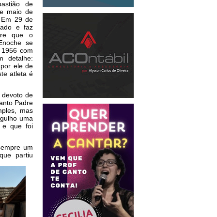
astião de
de maio de
. Em 29 de
zado e faz
dre que o
 Enoche se
e 1956 com
 detalhe:
 por ele de
te atleta é
 devoto de
Santo Padre
mples, mas
orgulho uma
 e que foi
 sempre um
 que
partiu