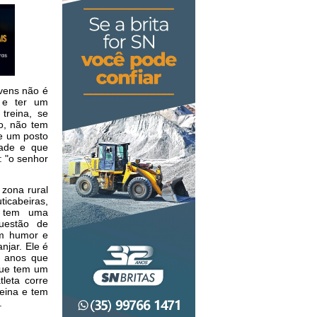
ovens não é
a e ter um
treina, se
o, não tem
de
um posto
ade e que
: "o senhor
 zona rural
icabeiras,
 tem uma
uestão de
om humor e
njar. Ele é
 anos que
que tem um
tleta corre
reina e tem
.