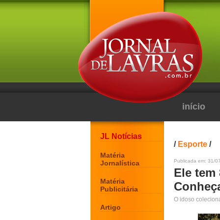
início
JL Notícias
/
Esporte
/
Matéria
Publicada em: 31/0
Jornalística
Ele tem 
Matéria
Conheça 
Publicitária
O idoso colecion
Artigo