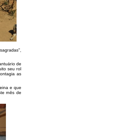
sagradas",
antuário de
ito seu rol
ontagia as
reina e que
ste mês de