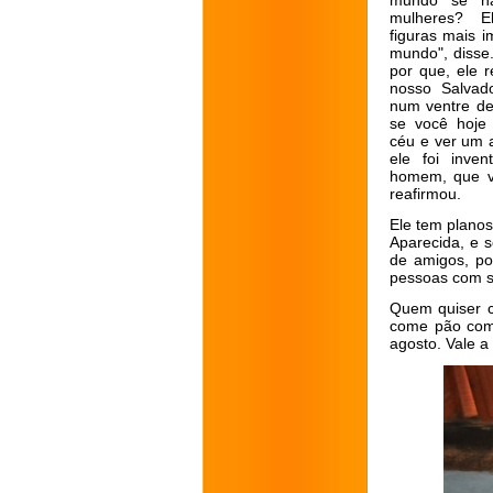
mundo se n
mulheres? 
figuras mais i
mundo", disse
por que, ele 
nosso Salvado
num ventre de
se você hoje 
céu e ver um 
ele foi inve
homem, que v
reafirmou.
Ele tem planos
Aparecida, e 
de amigos, po
pessoas com s
Quem quiser c
come pão com
agosto. Vale a