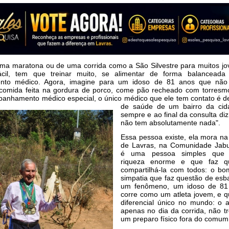
 uma maratona ou de uma corrida como a São Silvestre para muitos j
ácil, tem que treinar muito, se alimentar de forma balancead
to médico. Agora, imagine para um idoso de 81 anos que não 
comida feita na gordura de porco, come pão recheado com torresm
nhamento médico especial, o único médico que ele tem contato é 
de saúde de um bairro da cid
sempre e ao final da consulta diz
não tem absolutamente nada".
Essa pessoa existe, ela mora na
de Lavras, na Comunidade Jabut
é uma pessoa simples que
riqueza enorme e que faz q
compartilhá-la com todos: o b
simpatia que faz questão de esba
um fenômeno, um idoso de 81
corre como um atleta jovem, e 
diferencial único no mundo: o a
apenas no dia da corrida, não t
um preparo físico fora do comum