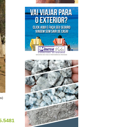
as)
5.5481