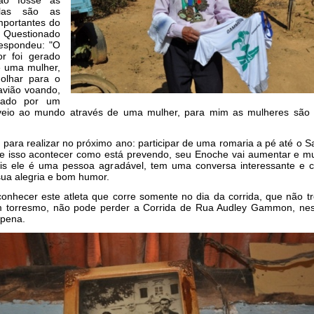
ão fosse as
Elas são as
mportantes do
. Questionado
respondeu: "O
r foi gerado
 uma mulher,
olhar para o
avião voando,
ntado por um
eio ao mundo através de uma mulher, para mim as mulheres são 
 para realizar no próximo ano: participar de uma romaria a pé até o S
se isso acontecer como está prevendo, seu Enoche vai aumentar e mu
is ele é uma pessoa agradável, tem uma conversa interessante e c
ua alegria e bom humor.
onhecer este atleta que corre somente no dia da corrida, que não t
 torresmo, não pode perder a Corrida de Rua Audley Gammon, ne
 pena.