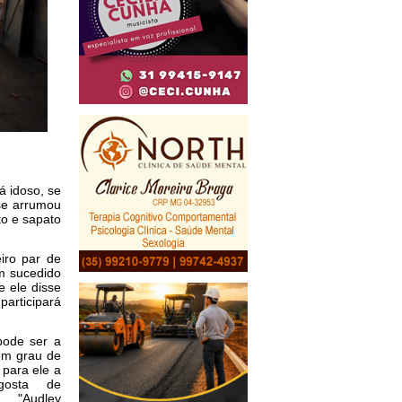
á idoso, se
se arrumou
to e sapato
iro par de
em sucedido
e ele disse
articipará
pode ser a
em grau de
 para ele a
gosta de
a "Audley