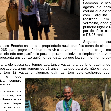
Gammon" e nes
agosto ele corr
corrida que ele 
com orgulho
realizada em 
Vermelho, onde
primeiro lugar e
par de tênis, tro
e R$ 25 reais.
Segundo s
va Liss, Enoche sai de sua propriedade rural, que fica cerca de cinco 
-265, para pegar o ônibus para vir a Lavras, mas quando chega ma
s, ele não tem paciência para esperar o coletivo, e simplesmente ve
epresenta uns quinze quilômetros, distância que faz sem nenhum prob
ana ele passa seu tempo apartando vacas, tirando leite, capinando
o pesado para um homem de 81 anos, mas que para ele não é nada, af
le tem 12 vacas e algumas galinhas, tem dois cachorros que
ros e que
icar sempre
essoas.
ma visão da
 curiosa, ele
ulheres e as
imeiro lugar
que seria do