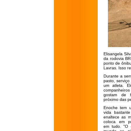
Elisangela Sil
da rodovia BR
ponto de ônibu
Lavras. Isso r
Durante a sem
pasto, serviç
um atleta. E
companhei
gostam de f
próximo das p
Enoche tem u
vida bastante
enaltece as m
coloca em pr
em tudo. "O 