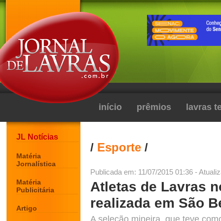
início
prêmios
lavras 
JL Notícias
/
Esporte
/
Matéria
Jornalística
Publicada em: 11/07/2015 01:36 - Atuali
Matéria
Atletas de Lavras 
Publicitária
realizada em São B
Artigo
A seleção mineira, que teve como