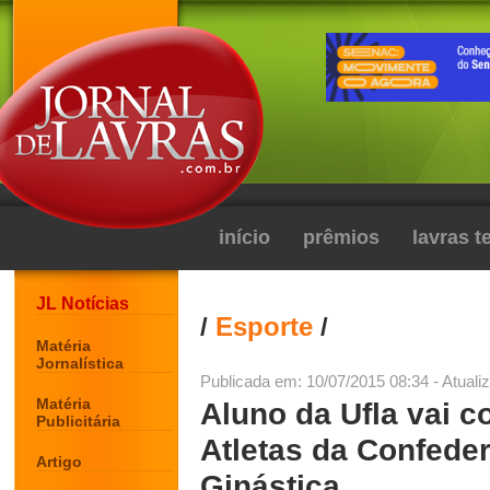
início
prêmios
lavras 
JL Notícias
/
Esporte
/
Matéria
Jornalística
Publicada em: 10/07/2015 08:34 - Atuali
Matéria
Aluno da Ufla vai 
Publicitária
Atletas da Confeder
Artigo
Ginástica