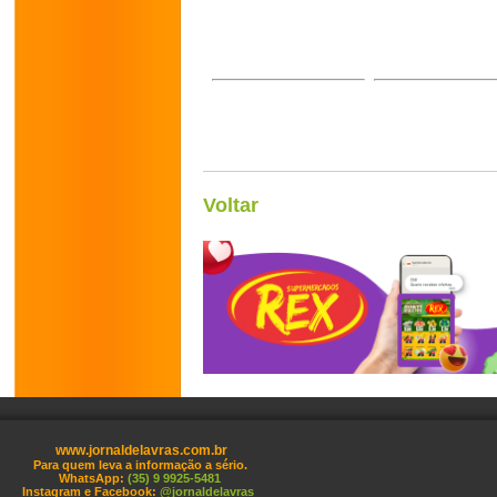
Voltar
www.jornaldelavras.com.br
Para quem leva a informação a sério.
WhatsApp:
(35) 9 9925-5481
Instagram e Facebook:
@jornaldelavras