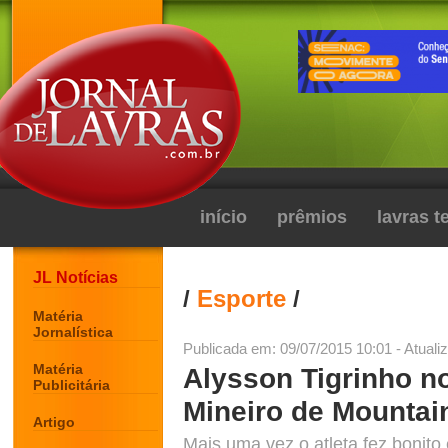
início
prêmios
lavras 
JL Notícias
/
Esporte
/
Matéria
Jornalística
Publicada em: 09/07/2015 10:01 - Atuali
Matéria
Alysson Tigrinho 
Publicitária
Mineiro de Mountai
Artigo
Mais uma vez o atleta fez bonito