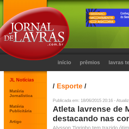
início
prêmios
lavras 
JL Notícias
/
Esporte
/
Matéria
Jornalística
Publicada em: 18/06/2015 20:16 - Atuali
Matéria
Atleta lavrense de
Publicitária
destacando nas co
Artigo
Alysson Tigrinho tem trazido óti