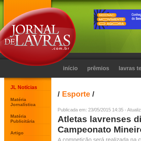
início
prêmios
lavras 
JL Notícias
/
Esporte
/
Matéria
Jornalística
Publicada em: 23/05/2015 14:35 - Atuali
Matéria
Atletas lavrenses d
Publicitária
Campeonato Mineir
Artigo
A competição será realizada na 