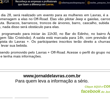
dia 28, será realizado um evento para as mulheres em Lavras, é a I
enagem a elas no Off-Road. Elas vão pilotar Jeep e gaiolas, carros
ta. Buracos, barrancos, troncos de árvores, barro, cascalho, subid
s, nada disso será obstáculo para elas.
 programado para iniciar às 11h30, no Bar do Edinho, no bairro 
agem São Cristóvão). A saída está marcada para 14h, com previsão 
ista do Lavras +. Os participantes inscritos terão direito a churr
levar sua bebida.
 sendo promovido pelo Lavras + Off-Road. Acesse o perfil do grupo 
 e tenha mais informações.
www.jornaldelavras.com.br
Para quem leva a informação a sério.
co
Clique AQUI e
facebook
do Jor