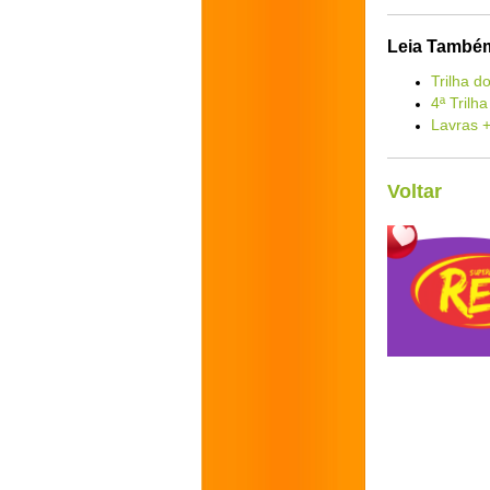
Leia També
Trilha 
4ª Trilh
Lavras +
Voltar