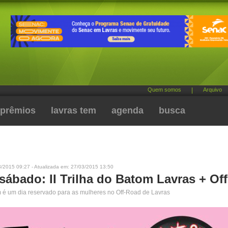
Quem somos
|
Arquivo
prêmios
lavras tem
agenda
busca
3/2015 09:27 - Atualizada em: 27/03/2015 13:50
sábado: II Trilha do Batom Lavras + Of
m é um dia reservado para as mulheres no Off-Road de Lavras