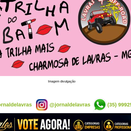
Imagem divulgação
rnaldelavras
@jornaldelavras
(35) 9992