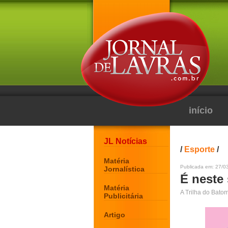
início
JL Notícias
/
Esporte
/
Matéria
Publicada em: 27/0
Jornalística
É neste 
Matéria
A Trilha do Bato
Publicitária
Artigo