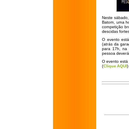
Neste sábado, 
Batom, uma hom
competição bru
descidas forte
O evento está
(atrás da gar
para 17h, na p
pessoa deverá 
O evento está
(
Clique AQUI
)