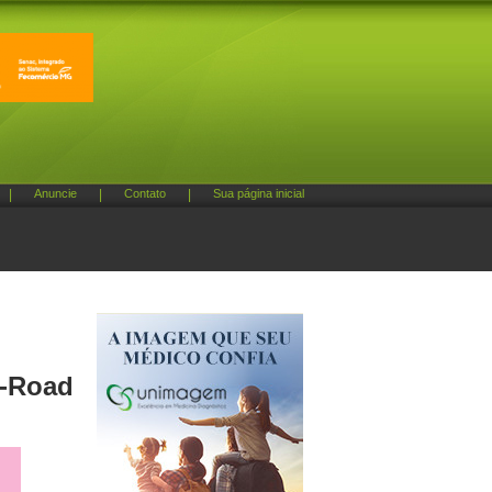
|
Anuncie
|
Contato
|
Sua página inicial
f-Road