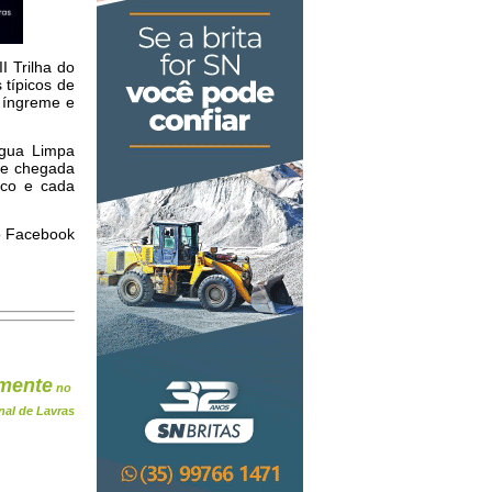
I Trilha do
 típicos de
a íngreme e
Água Limpa
de chegada
asco e cada
no Facebook
mente
no
nal de Lavras