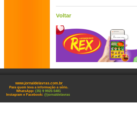
Voltar
www.jornaldelavras.com.br
Para quem leva a informação a sério.
WhatsApp:
(35) 9 9925-5481
Instagram e Facebook:
@jornaldelavras