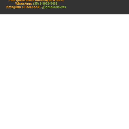
Para quem leva a informação a sério.
WhatsApp:
(35) 9 9925-5481
Instagram e Facebook:
@jornaldelavras