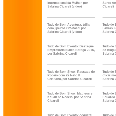
Internacional da Mulher, por
Santo An
Sabrina Cicareli (vídeo)
Cicareli
Tudo de Bom Aventura: trilha
Tudo de 
com jipeiros Off-Road, por
Lavras F
Sabrina Cicareli (vídeo)
Sabrina C
Tudo de Bom Evento: Destaque
Tudo de 
Empresarial Sales Botega 2016,
de Blogu
por Sabrina Cicareli
Sabrina C
Tudo de Bom Show: Rassaca do
Tudo de 
Rodeio com Zé Neto &
oficialme
Cristiano, por Sabrina Cicareli
Sabrina C
Tudo de Bom Show: Matheus e
Tudo de 
Kauan no Rodeio, por Sabrina
Eduardo 
Cicareli
Sabrina C
Tudo de Bom Evento: coquetel
Tudo de 