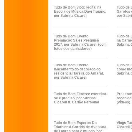
Tudo de Bom vlog: recital na
Tudo de 
Escola de Música Davi Trajano,
Garotos 
por Sabrina Cicareli
por Sabri
Tudo de Bom Evento:
Tudo de 
Premiação Sales Pesquisa
na Carme
2017, por Sabrina Cicareli (com
Sabrina C
fotos dos ganhadores)
Tudo de Bom Evento:
Tudo de 
lançamento do decorado do
como mon
residencial Tarsila do Amaral,
Sabrina C
por Sabrina Cicareli
Tudo de Bom Fitness: exercitar-
Presente
se é preciso, por Sabrina
recebidos
Cicareli ft. Carlão Personal
(vídeos)
Tudo de Bom Esporte: Do
Vlogs Tu
Triathlon à Corrida de Aventura,
Cicareli 
de Lavras para o mundo, por