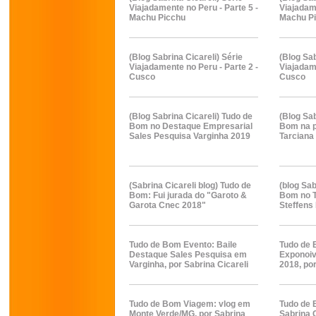
Viajadamente no Peru - Parte 5 -
Viajadame
Machu Picchu
Machu P
(Blog Sabrina Cicareli) Série
(Blog Sab
Viajadamente no Peru - Parte 2 -
Viajadame
Cusco
Cusco
(Blog Sabrina Cicareli) Tudo de
(Blog Sab
Bom no Destaque Empresarial
Bom na p
Sales Pesquisa Varginha 2019
Tarciana
(Sabrina Cicareli blog) Tudo de
(blog Sab
Bom: Fui jurada do "Garoto &
Bom no 
Garota Cnec 2018"
Steffens
Tudo de Bom Evento: Baile
Tudo de 
Destaque Sales Pesquisa em
Exponoi
Varginha, por Sabrina Cicareli
2018, por
Tudo de Bom Viagem: vlog em
Tudo de 
Monte Verde/MG, por Sabrina
Sabrina 