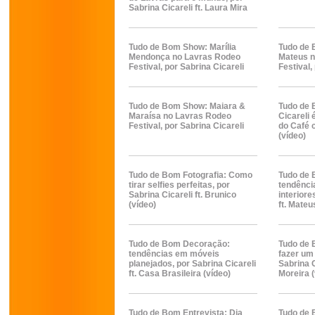
Sabrina Cicareli ft. Laura Mira
Tudo de Bom Show: Marília
Tudo de 
Mendonça no Lavras Rodeo
Mateus n
Festival, por Sabrina Cicareli
Festival,
Tudo de Bom Show: Maiara &
Tudo de 
Maraísa no Lavras Rodeo
Cicareli
Festival, por Sabrina Cicareli
do Café 
(vídeo)
Tudo de Bom Fotografia: Como
Tudo de
tirar selfies perfeitas, por
tendênci
Sabrina Cicareli ft. Brunico
interiore
(vídeo)
ft. Mateu
Tudo de Bom Decoração:
Tudo de 
tendências em móveis
fazer um
planejados, por Sabrina Cicareli
Sabrina C
ft. Casa Brasileira (vídeo)
Moreira (
Tudo de Bom Entrevista: Dia
Tudo de 