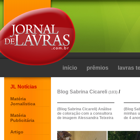
início
prêmios
lavras 
JL Notícias
Blog Sabrina Cicareli
/
(103)
Matéria
Jornalística
(Blog Sabrina Cicareli) Análise
(Blog Sa
de coloração com a consultora
minhas u
Matéria
de imagem Alessandra Teixeira
de 4 ano
Publicitária
Artigo